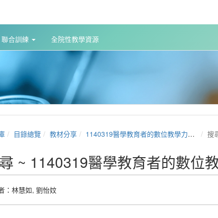
聯合訓練
全院性教學資源
庫
目錄總覽
教材分享
1140319醫學教育者的數位教學力提升
搜
尋 ~ 1140319醫學教育者的數
者：
林慧如
,
劉怡妏