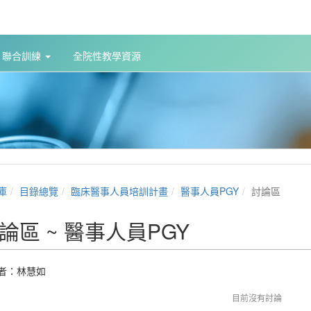
聯合訓練
全院性教學資源
庫
目錄總覽
臨床醫事人員培訓計畫
醫事人員PGY
討論區
論區 ~ 醫事人員PGY
者：
林慧如
目前沒有討論