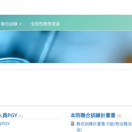
聯合訓練
全院性教學資源
人員PGY
本院聯合訓練計畫書
(1)
(3)
PGY
聯合訓練計畫書-C組(物治職
治)