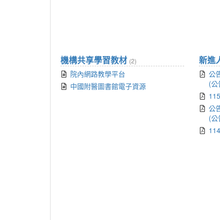
機構共享學習教材
(2)
院內網路教學平台
公
(公
中國附醫圖書館電子資源
1
公
(公
1