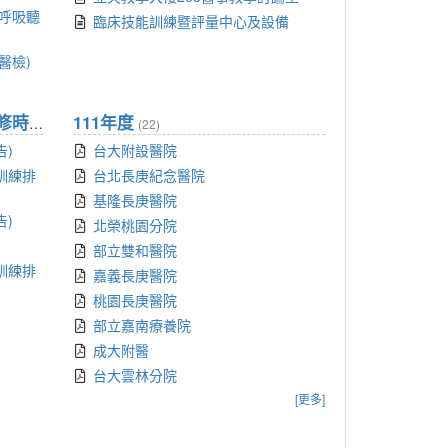
養呼吸聽
臨床技能訓練暨評量中心及設備
醫檢)
111年度
在職人員通識訓練排程及必修時數
(5)
(22)
告)
台大附設醫院
訓練排
台北長庚紀念醫院
基隆長庚醫院
告)
北榮桃園分院
部立雙和醫院
訓練排
嘉義長庚醫院
桃園長庚醫院
部立嘉南療養院
成大附醫
台大雲林分院
[更多]